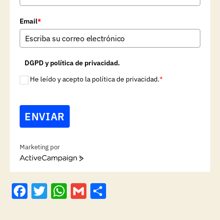
Email
*
DGPD y política de privacidad.
He leído y acepto la política de privacidad.
*
ENVIAR
Marketing por
A
c
t
F
T
W
G
C
i
v
a
w
h
m
o
e
C