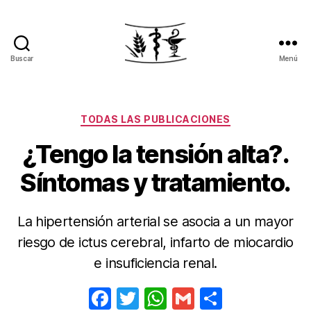
Buscar
Menú
Pierde
peso.
Recupera
tu
Categorías
TODAS LAS PUBLICACIONES
salud
¿Tengo la tensión alta?.
Síntomas y tratamiento.
La hipertensión arterial se asocia a un mayor
riesgo de ictus cerebral, infarto de miocardio
e insuficiencia renal.
F
T
W
G
C