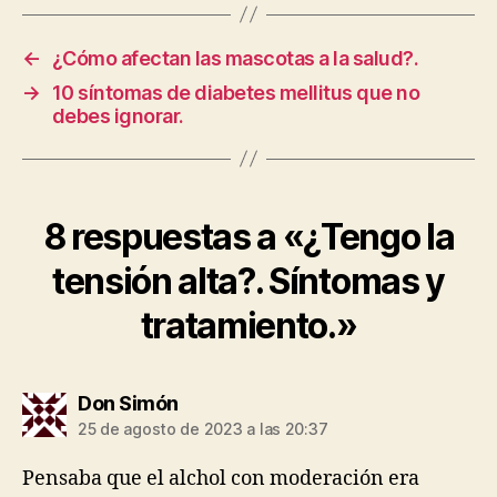
c
itt
at
ai
m
a
e
er
s
l
p
m
←
¿Cómo afectan las mascotas a la salud?.
p
b
A
a
a
→
10 síntomas de diabetes mellitus que no
o
p
rt
i
debes ignorar.
g
o
p
ir
n
k
8 respuestas a «¿Tengo la
tensión alta?. Síntomas y
tratamiento.»
dice:
Don Simón
25 de agosto de 2023 a las 20:37
Pensaba que el alchol con moderación era