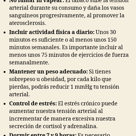
No fumar ni vapear:
El tabaco sube la tensión
arterial durante su consumo y daña los vasos
sanguíneos progresivamente, al promover la
aterosclerosis.
Incluir actividad física a diario:
Unos 30
minutos es suficiente o al menos unos 150
minutos semanales. Es importante incluir al
menos unos 75 minutos de ejercicios de fuerza
semanalmente.
Mantener un peso adecuado:
Si tienes
sobrepeso u obesidad, por cada kilo que
pierdas, podrás reducir 1 mmHg tu tensión
arterial.
Control de estrés:
El estrés crónico puede
aumentar nuestra tensión arterial al
incrementar de manera excesiva nuestra
secreción de cortisol y adrenalina.
Dormir entre 7 y 9 horas:
Es necesario