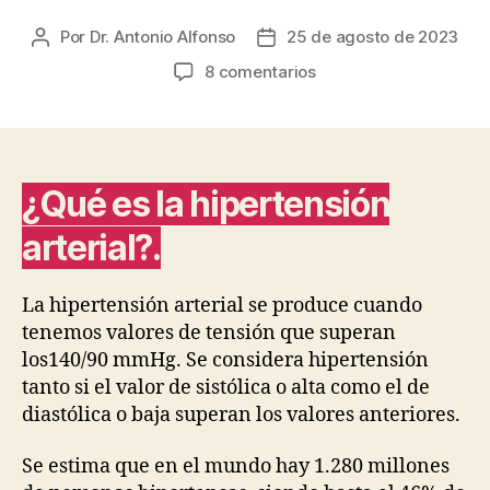
a
w
h
m
o
Por
Dr. Antonio Alfonso
25 de agosto de 2023
Autor
Fecha
c
itt
at
ail
m
de
de
en
8 comentarios
e
er
s
p
la
la
¿Tengo
b
A
ar
entrada
entrada
la
tensión
o
p
tir
alta?.
o
p
Síntomas
¿
Qué es la hipertensión
k
y
arterial
?.
tratamiento.
La hipertensión arterial se produce cuando
tenemos valores de tensión que superan
los140/90 mmHg. Se considera hipertensión
tanto si el valor de sistólica o alta como el de
diastólica o baja superan los valores anteriores.
Se estima que en el mundo hay 1.280 millones