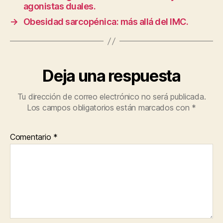
b
A
a
agonistas duales.
a
o
p
rt
i
→
Obesidad sarcopénica: más allá del IMC.
g
o
p
ir
n
k
Deja una respuesta
Tu dirección de correo electrónico no será publicada.
Los campos obligatorios están marcados con
*
Comentario
*