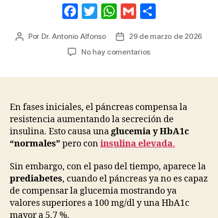
F
T
W
G
C
a
w
h
m
o
Por
Dr. Antonio Alfonso
29 de marzo de 2026
Autor
Fecha
c
itt
at
ail
m
de
de
en
No hay comentarios
e
er
s
p
la
la
Resistencia
b
A
ar
entrada
entrada
a
la
o
p
tir
insulina:
o
p
a
En fases iniciales, el páncreas compensa la
k
un
resistencia aumentando la secreción de
paso
insulina. Esto causa una
glucemia y HbA1c
de
“normales”
pero con
insulina elevada
.
la
prediabetes.
Sin embargo, con el paso del tiempo, aparece la
prediabetes
, cuando el páncreas ya no es capaz
de compensar la glucemia mostrando ya
valores superiores a 100 mg/dl y una HbA1c
mayor a 5,7 %.