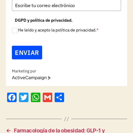
DGPD y política de privacidad.
He leído y acepto la política de privacidad.
*
ENVIAR
Marketing por
A
c
t
F
T
W
G
C
i
v
a
w
h
m
o
e
c
itt
at
ai
m
C
a
e
er
s
l
p
m
←
Farmacología de la obesidad: GLP-1 y
p