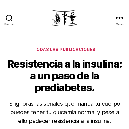
Buscar
Menú
Pierde
peso.
Recupera
tu
Categorías
TODAS LAS PUBLICACIONES
salud
Resistencia a la insulina:
a un paso de la
prediabetes.
Si ignoras las señales que manda tu cuerpo
puedes tener tu glucemia normal y pese a
ello padecer resistencia a la insulina.