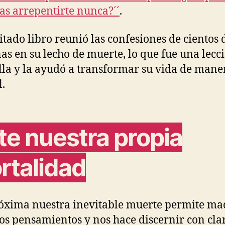
muerte?.
as arrepentirte nunca?´´
.
citado libro reunió las confesiones de cientos 
as en su lecho de muerte, lo que fue una lecc
lla y la ayudó a transformar su vida de mane
l.
te nuestra propia
rtalidad
óxima nuestra inevitable muerte permite m
os pensamientos y nos hace discernir con cla