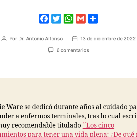
F
T
W
G
C
a
wi
h
m
o
c
tt
at
ail
m
Por
Dr. Antonio Alfonso
13 de diciembre de 2022
Autor
Fecha
e
er
s
p
de
de
en
6 comentarios
la
la
b
A
ar
¿Cuál
entrada
entrada
es
o
p
tir
el
o
p
arrepentimiento
k
más
común
cuando
e Ware se dedicó durante años al cuidado pa
estamos
ender a enfermos terminales, tras lo cual escr
cerca
de
muy recomendable titulado
´´Los cinco
la
ientos para tener una vida plena: ¿De qué