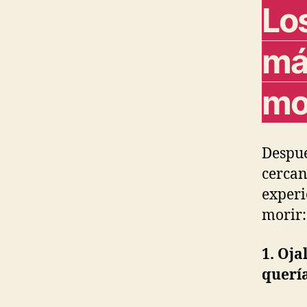
Lo
má
mo
Despué
cercan
experi
morir:
1. Oja
quería