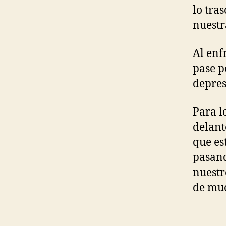
lo tra
nuestr
Al enf
pase p
depres
Para l
delant
que es
pasan
nuestr
de mue