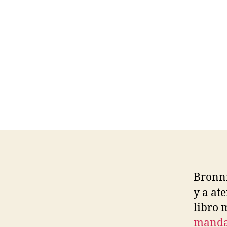
Bronni
y a at
libro 
mandam