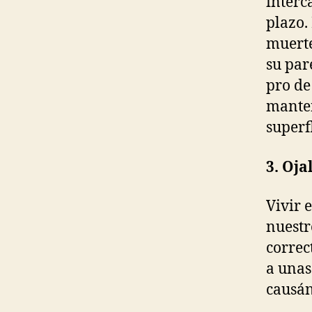
interc
plazo.
muerte
su par
pro de
manten
superf
3. Oja
Vivir 
nuestr
correc
a unas
causán