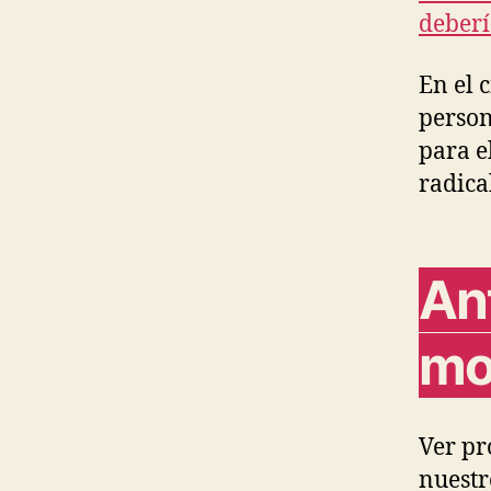
deberí
En el 
person
para e
radica
An
mo
Ver pr
nuestr