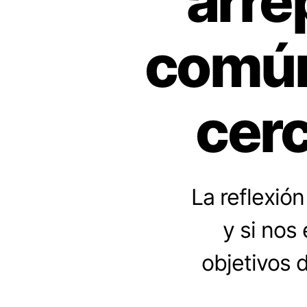
arre
común
cerc
La reflexió
y si nos
objetivos