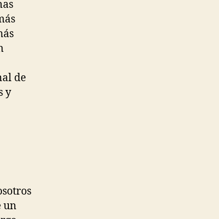
nas
más
más
n
nal de
s y
osotros
e un