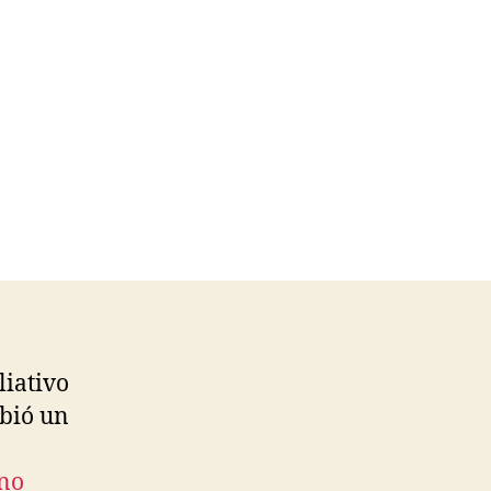
liativo
ibió un
 no