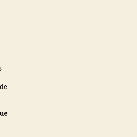
s
 de
que