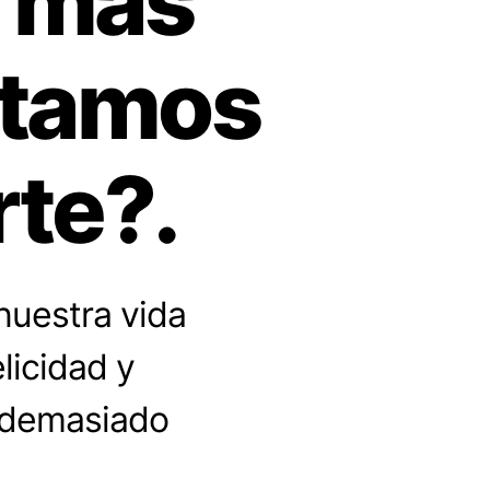
o más
stamos
rte?.
nuestra vida
licidad y
 demasiado