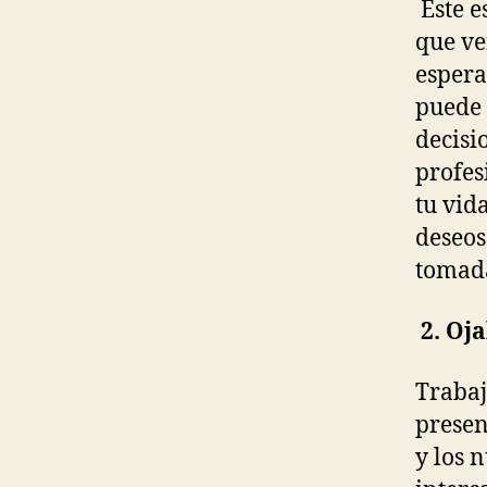
Este e
que ve
espera
puede 
decisi
profes
tu vid
deseos
tomad
2. Oj
Trabaj
presen
y los 