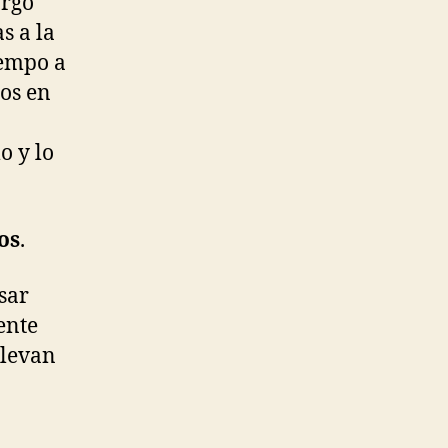
argo
s a la
iempo a
jos en
o y lo
os
.
sar
ente
llevan