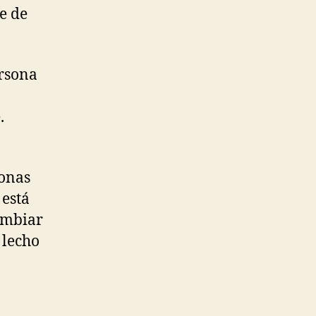
e de
ersona
.
sonas
 está
ambiar
 lecho