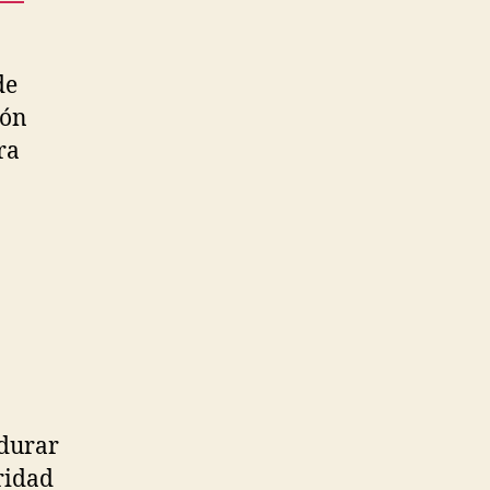
de
ión
ra
adurar
ridad