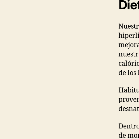
Die
Nuestr
hiperli
mejora
nuestr
calóri
de los 
Habitu
proven
desnat
Dentro
de mon