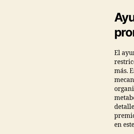
Ayu
pro
El ayu
restri
más. E
mecani
organi
metabo
detall
premio
en est