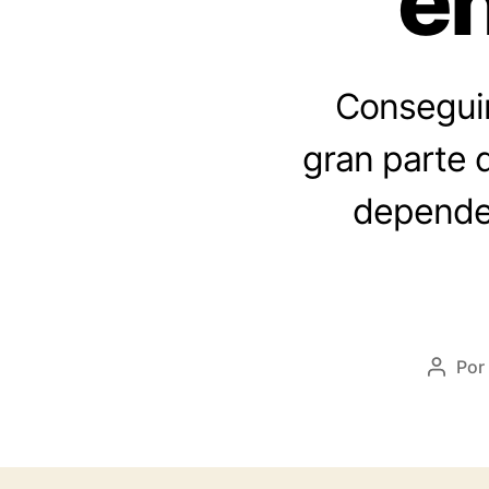
en
Conseguir
gran parte 
depende 
Por
Autor
de
la
entra