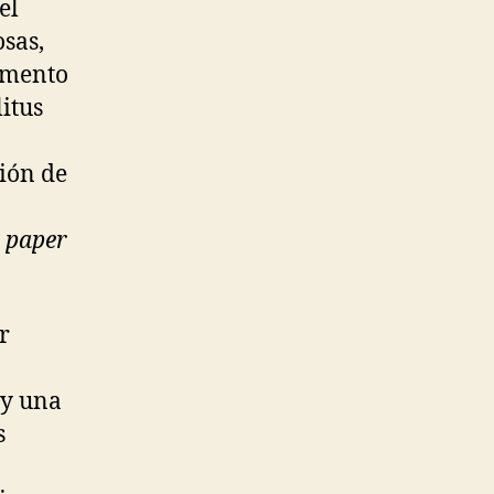
el
sas,
umento
itus
ión de
l
paper
r
ay una
s