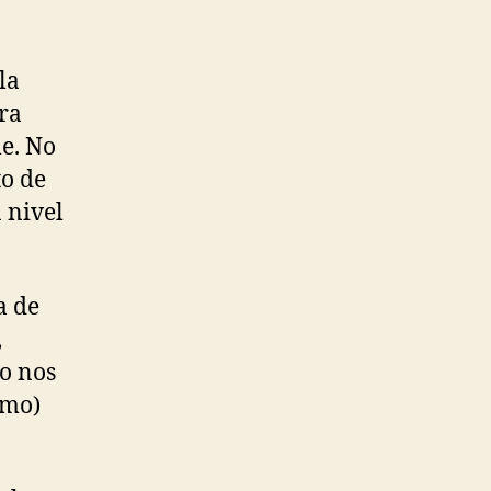
envejecimiento.
la
ra
le. No
to de
 nivel
a de
,
 o nos
smo)