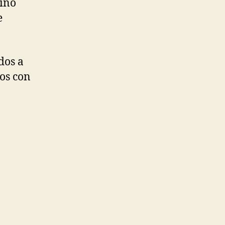
sino
e
dos a
os con