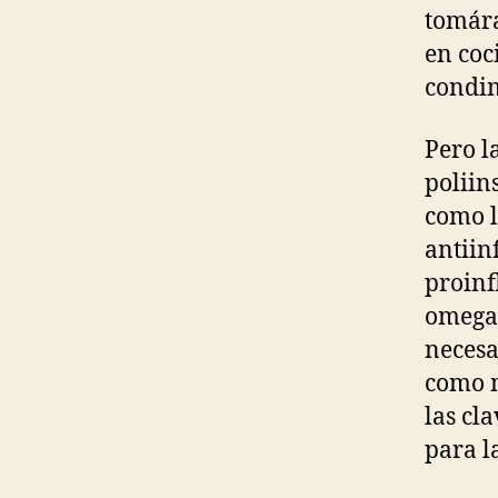
tomára
en coc
condi
Pero l
poliin
como l
antiin
proinf
omega 
necesa
como m
las cl
para l