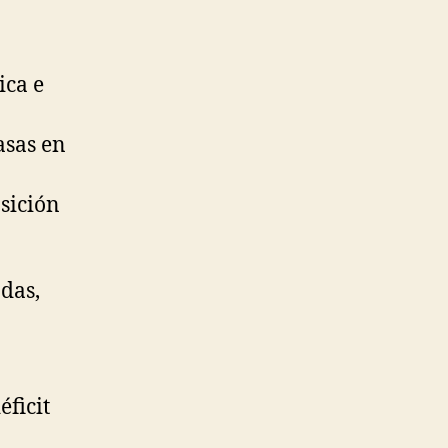
ica e
asas en
osición
das,
éficit