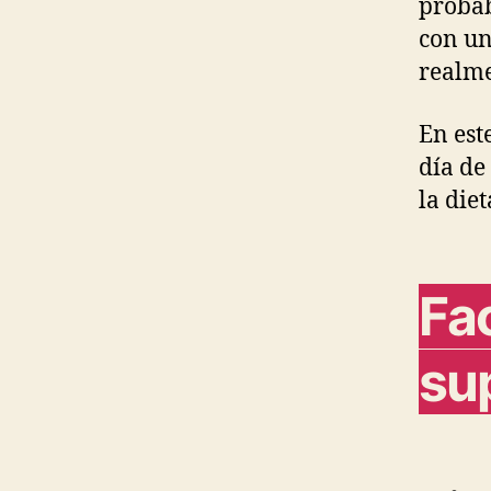
probab
con un
realme
En est
día de
la die
Fac
su