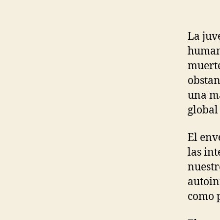
La juv
humani
muerte
obstan
una ma
global
El env
las in
nuestr
autoin
como p