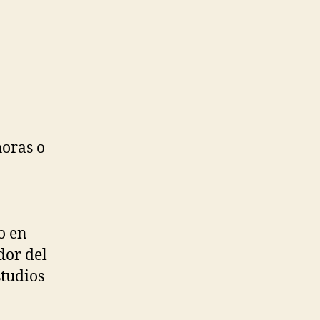
horas o
o en
dor del
studios