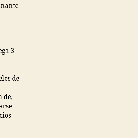
inante
ega 3
eles de
n de,
arse
cios