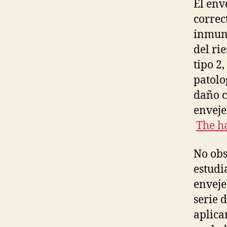
El env
correc
inmuno
del ri
tipo 2
patolo
daño c
enveje
The h
No obs
estudi
enveje
serie 
aplica