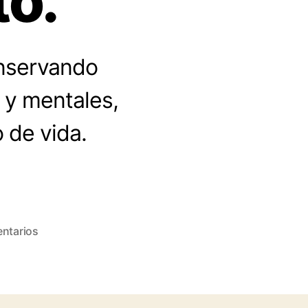
to.
onservando
 y mentales,
 de vida.
en
ntarios
Claves
prácticas
contra
el