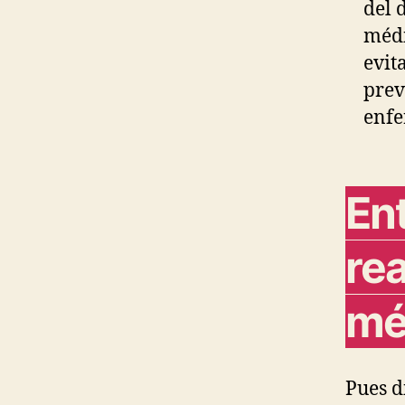
del 
médi
evit
prev
enfe
En
re
mé
Pues d