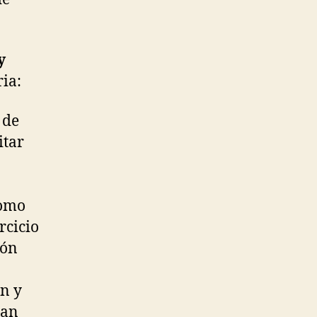
y
ria:
 de
itar
como
rcicio
ión
ón y
han