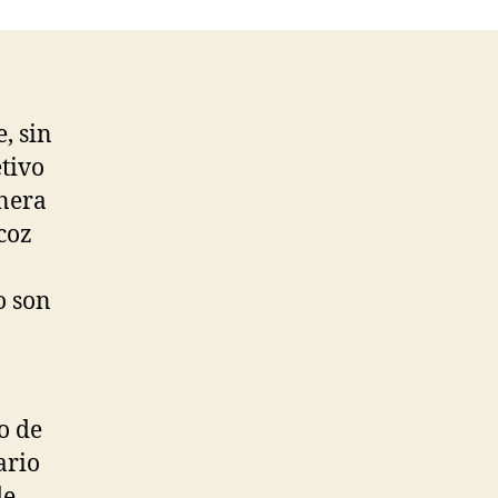
tiempo
debo
hacerme
un
chequeo
, sin
médico?.
tivo
anera
coz
o son
o de
ario
de