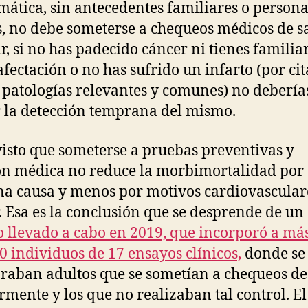
mática, sin antecedentes familiares o persona
s, no debe someterse a chequeos médicos de s
ir, si no has padecido cáncer ni tienes familia
afectación o no has sufrido un infarto (por ci
 patologías relevantes y comunes) no debería
 la detección temprana del mismo.
visto que someterse a pruebas preventivas y
ón médica no reduce la morbimortalidad por
a causa y menos por motivos cardiovascular
. Esa es la conclusión que se desprende de un
o llevado a cabo en 2019, que incorporó a má
0 individuos de 17 ensayos clínicos,
donde se
aban adultos que se sometían a chequeos de
rmente y los que no realizaban tal control. El