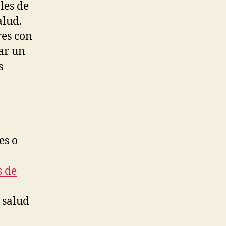
les de
alud.
res con
tar un
s
es o
s de
 salud