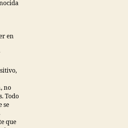
onocida
er en
y
itivo,
, no
s. Todo
e se
s
te que