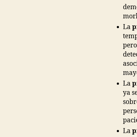
demo
morb
La
p
temp
pero
dete
asoc
mayo
La
p
ya s
sobr
pers
paci
La
p