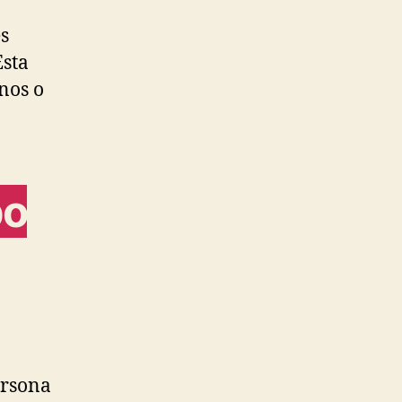
es
Esta
nos o
bo
ersona