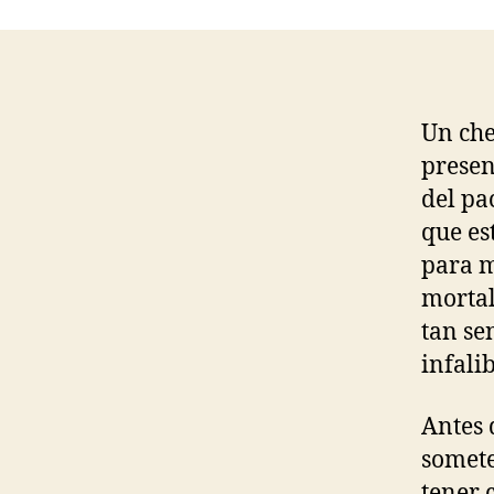
entra
Un che
presen
del pa
que es
para m
mortal
tan se
infalib
Antes 
somete
tener 