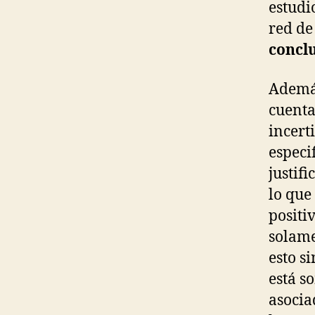
estudi
red de
conclu
Además
cuenta
incert
especi
justif
lo que
positi
solame
esto si
está s
asocia