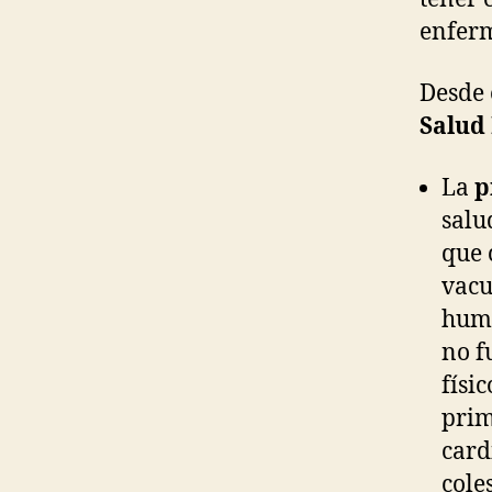
enfer
Desde 
Salud
La
p
salu
que 
vacu
huma
no f
físi
prim
card
cole