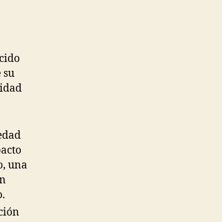
cido
 su
lidad
edad
pacto
o, una
un
.
ción