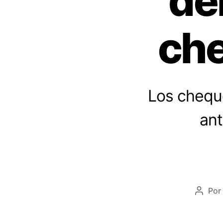
de
ch
Los chequ
ant
Por
Autor
de
la