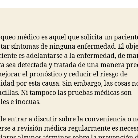
da
entrada
o
p
tir
o
p
k
queo médico es aquel que solicita un paciente
tar síntomas de ninguna enfermedad. El obje
ciente es adelantarse a la enfermedad, de m
ta sea detectada y tratada de una manera pre
ejorar el pronóstico y reducir el riesgo de
idad por esta causa. Sin embargo, las cosas n
ncillas. Ni tampoco las pruebas médicas son
les e inocuas.
de entrar a discutir sobre la conveniencia o n
rse a revisión médica regularmente es neces
claros algunos términos sobre la prevención 