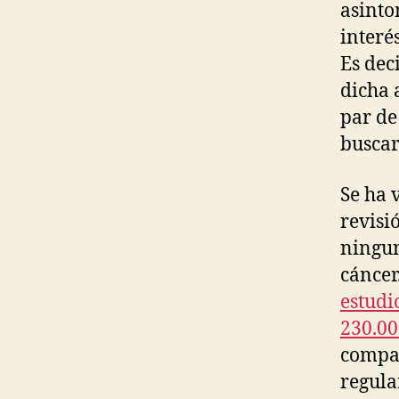
asinto
interé
Es dec
dicha 
par de
buscar
Se ha 
revisi
ningun
cáncer
estudi
230.00
compar
regula