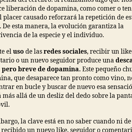
e liberación de dopamina, como comer o ten
el placer causado reforzará la repetición de es
. De esta manera, la evolución garantiza la
ivencia de la especie y el individuo.
e el
uso
de las
redes sociales
, recibir un like
ario o un nuevo seguidor produce una
desc
a pero breve de dopamina.
Este pequeño chu
na, que desaparece tan pronto como vino, n
ntrar en bucle y buscar de nuevo esa sensaci
á más allá de un desliz del dedo sobre la pant
vil.
bargo, la clave está en no saber cuando ni de
recibido un nuevo like, seguidor o comentari