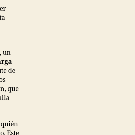
er
ta
, un
arga
te de
os
ón, que
alla
 quién
o. Este