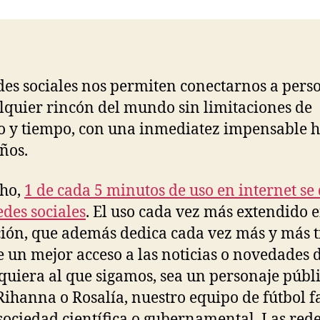
a
entrada
o
p
tir
o
p
k
des sociales nos permiten conectarnos a pers
lquier rincón del mundo sin limitaciones de
o y tiempo, con una inmediatez impensable 
ños.
cho,
1 de cada 5 minutos de uso en internet se
edes sociales
. El uso cada vez más extendido e
ión, que además dedica cada vez más y más 
 un mejor acceso a las noticias o novedades 
quiera al que sigamos, sea un personaje públ
ihanna o Rosalía, nuestro equipo de fútbol f
sociedad científica o gubernamental. Las red