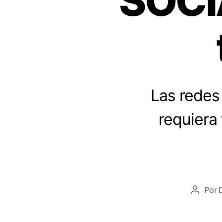
SOCI
Las redes
requiera
Por
Autor
de
la