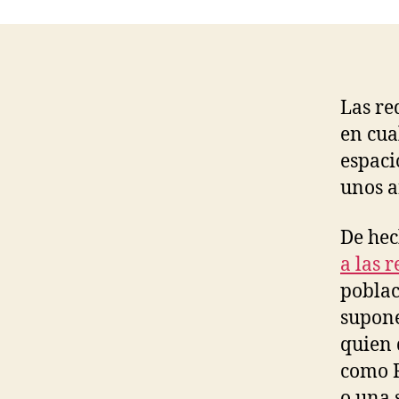
entrad
Las re
en cua
espaci
unos a
De he
a las r
poblac
supone
quien 
como R
o una 