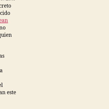
ecreto
ocido
ean
 no
quien
as
na
el
an este