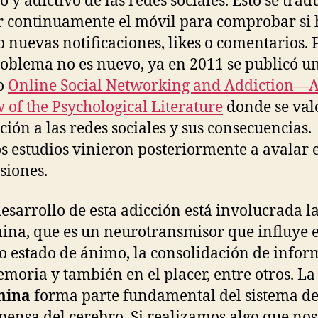
o y adictivo de las redes sociales. Esto se trad
r continuamente el móvil para comprobar si
o nuevas notificaciones, likes o comentarios. 
roblema no es nuevo, ya en 2011 se publicó u
o
Online Social Networking and Addiction—
 of the Psychological Literature
donde se val
cción a las redes sociales y sus consecuencias.
 estudios vinieron posteriormente a avalar e
siones.
desarrollo de esta adicción está involucrada l
na, que es un neurotransmisor que influye 
o estado de ánimo, la consolidación de info
emoria y también en el placer, entre otros. La
mina
forma parte fundamental del sistema d
ensa del cerebro. Si realizamos algo que nos