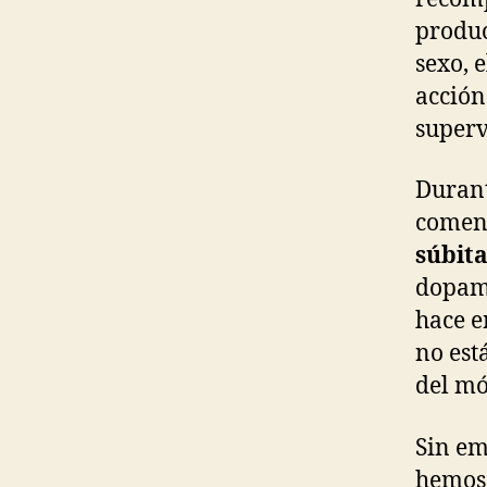
produc
sexo, 
acción
superv
Durant
coment
súbit
dopami
hace e
no est
del mó
Sin em
hemos 