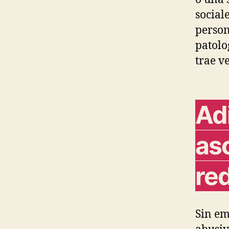
social
person
patolo
trae v
Ad
aso
red
Sin em