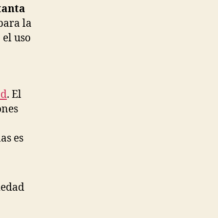
tanta
para la
 el uso
ad
. El
ones
as es