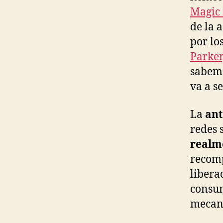
Magic 
de la 
por lo
Parker
sabemo
va a s
La
ant
redes 
realm
recomp
libera
consum
mecani