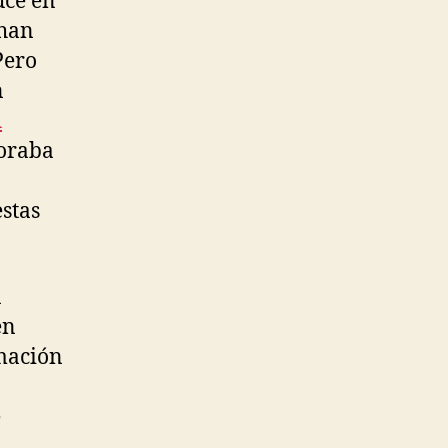
uce en
 han
Pero
n
A
oraba
stas
a
en
rmación
e