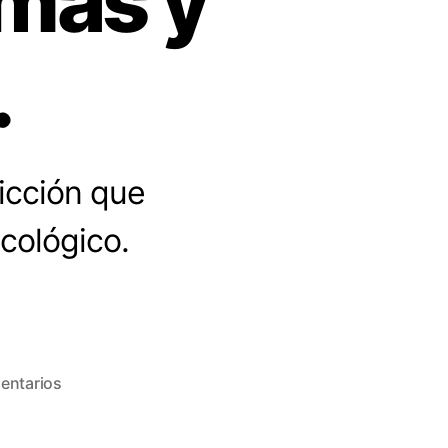
mas y
.
icción que
cológico.
en
entarios
Adicción
a