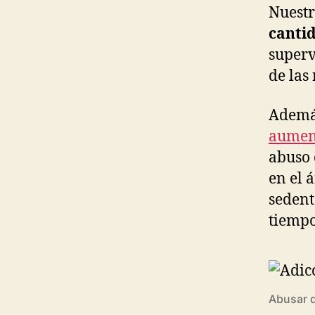
Nuest
canti
superv
de las
Además
aument
abuso 
en el 
sedent
tiempo
Abusar d