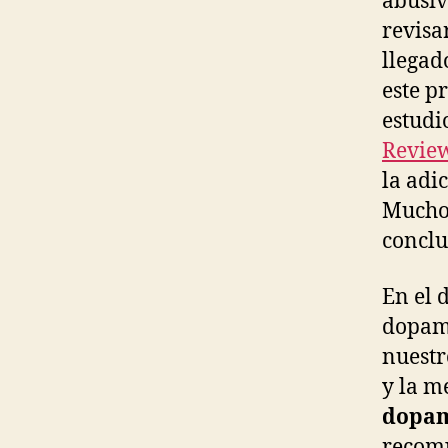
abusiv
revisa
llegad
este p
estudi
Review
la adi
Muchos
conclu
En el 
dopami
nuestr
y la m
dopa
recomp