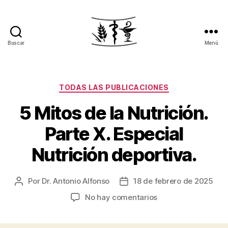
Buscar
Menú
Pierde
peso.
Recupera
tu
Categorías
TODAS LAS PUBLICACIONES
salud
5 Mitos de la Nutrición.
Parte X. Especial
Nutrición deportiva.
Por
Dr. Antonio Alfonso
18 de febrero de 2025
Autor
Fecha
de
de
en
No hay comentarios
la
la
5
entrada
entrada
Mitos