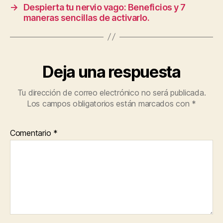
o
p
rt
i
→
Despierta tu nervio vago: Beneficios y 7
g
o
p
ir
maneras sencillas de activarlo.
n
k
Deja una respuesta
Tu dirección de correo electrónico no será publicada.
Los campos obligatorios están marcados con
*
Comentario
*