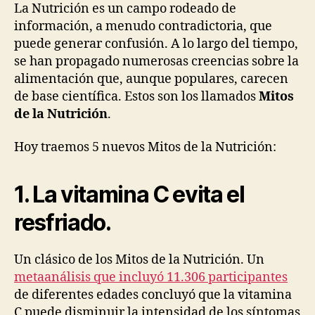
Nutrición.
La Nutrición es un campo rodeado de
Parte
información, a menudo contradictoria, que
VIII.
puede generar confusión. A lo largo del tiempo,
se han propagado numerosas creencias sobre la
alimentación que, aunque populares, carecen
de base científica. Estos son los llamados
Mitos
de la Nutrición
.
Hoy traemos 5 nuevos Mitos de la Nutrición:
1. La vitamina C evita el
resfriado.
Un clásico de los Mitos de la Nutrición. Un
metaanálisis que incluyó 11.306 participantes
de diferentes edades concluyó que la vitamina
C puede disminuir la intensidad de los síntomas