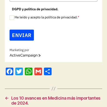
DGPD y política de privacidad.
He leído y acepto la política de privacidad.
*
ENVIAR
Marketing por
A
c
t
F
T
W
G
C
i
v
a
w
h
m
o
e
c
itt
at
ai
m
C
a
e
er
s
l
p
m
←
Los 10 avances en Medicina más importantes
p
b
A
a
de 2024.
a