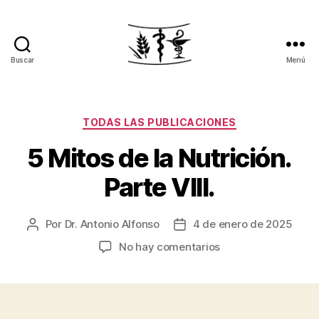
Buscar
Menú
Pierde
peso.
Recupera
tu
Categorías
TODAS LAS PUBLICACIONES
salud
5 Mitos de la Nutrición.
Parte VIII.
Por
Dr. Antonio Alfonso
4 de enero de 2025
Autor
Fecha
de
de
en
No hay comentarios
la
la
5
entrada
entrada
Mitos
de
la