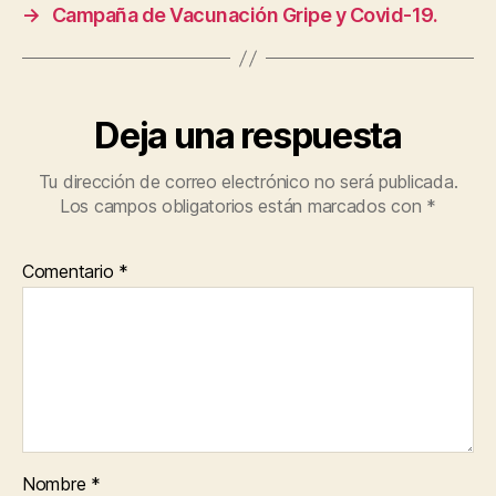
o
p
rt
i
→
Campaña de Vacunación Gripe y Covid-19.
g
o
p
ir
n
k
Deja una respuesta
Tu dirección de correo electrónico no será publicada.
Los campos obligatorios están marcados con
*
Comentario
*
Nombre
*