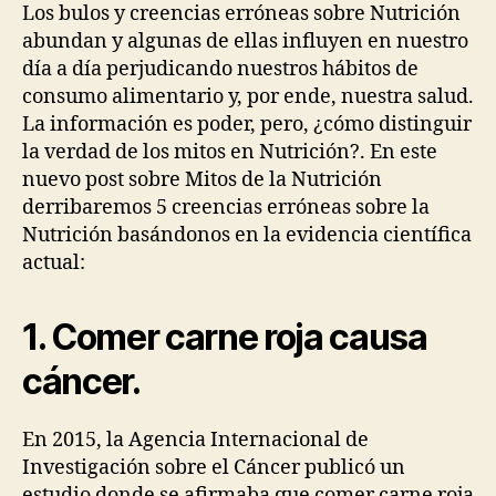
Nutrición.
Los bulos y creencias erróneas sobre Nutrición
Parte
abundan y algunas de ellas influyen en nuestro
V.
día a día perjudicando nuestros hábitos de
consumo alimentario y, por ende, nuestra salud.
La información es poder, pero, ¿cómo distinguir
la verdad de los mitos en Nutrición?. En este
nuevo post sobre Mitos de la Nutrición
derribaremos 5 creencias erróneas sobre la
Nutrición basándonos en la evidencia científica
actual:
1. Comer carne roja causa
cáncer.
En 2015, la Agencia Internacional de
Investigación sobre el Cáncer publicó un
estudio donde se afirmaba que comer carne roja