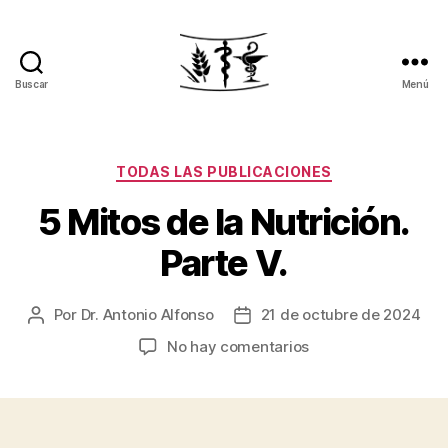
Buscar
Menú
Pierde
peso.
Recupera
tu
Categorías
TODAS LAS PUBLICACIONES
salud
5 Mitos de la Nutrición.
Parte V.
Por
Dr. Antonio Alfonso
21 de octubre de 2024
Autor
Fecha
de
de
en
No hay comentarios
la
la
5
entrada
entrada
Mitos
de
la